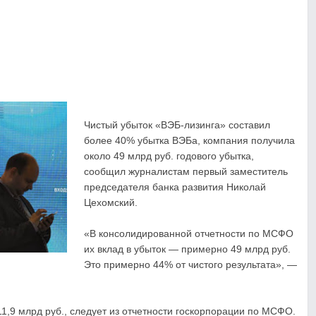
и» заключили
мме господдержки
Минпромторга
ки
АН
нка "Ак Барс"
Чистый убыток «ВЭБ-лизинга» составил
омпании «КамАЗ-
более 40% убытка ВЭБа, компания получила
около 49 млрд руб. годового убытка,
ез аванса
сообщил журналистам первый заместитель
председателя банка развития Николай
Цехомский.
«В консолидированной отчетности по МСФО
их вклад в убыток — примерно 49 млрд руб.
Это примерно 44% от чистого результата», —
11,9 млрд руб., следует из отчетности госкорпорации по МСФО.