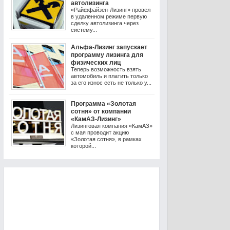
автолизинга
«Райффайзен-Лизинг» провел
в удаленном режиме первую
сделку автолизинга через
систему...
Альфа-Лизинг запускает
программу лизинга для
физических лиц
Теперь возможность взять
автомобиль и платить только
за его износ есть не только у...
Программа «Золотая
сотня» от компании
«КамАЗ-Лизинг»
Лизинговая компания «КамАЗ»
с мая проводит акцию
«Золотая сотня», в рамках
которой...