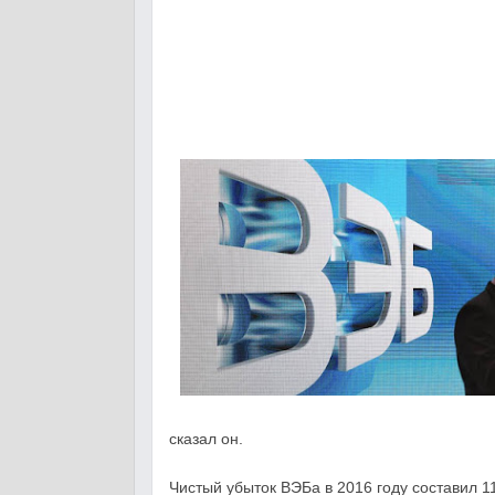
Лизинг
«Альфа-Лизинг» и «Яндекс-Такс
соглашение о сотрудничестве
Легковые автомобили по програ
от «Балтийского лизинга»
Льготный лизинг при поддержке 
увеличивает продажи спецтехни
Isuzu Giga в лизинг от ЕВРОПЛ
Лизинг по законам шариата от ба
Программа «Золотая сотня» от к
Лизинг»
Альфа-Лизинг: КАМАЗ в лизинг б
сказал он.
Чистый убыток ВЭБа в 2016 году составил 1