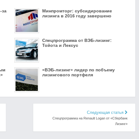
-за
Минпромторг: субсидирование
лизинга в 2016 году завершено
р
Спецпрограмма от ВЭБ-лизинг:
Тойота и Лексус
вым
«ВЭБ-лизинг» лидер по побъему
а»
лизингового портфеля
Следующая статья
Спецпрограмма на Renault Logan от «Сбербанк
Лизинг»