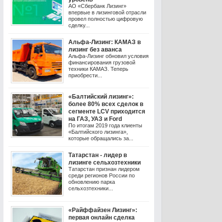
АО «Сбербанк Лизинг»
впервые в лизинговой отрасли
провел полностью цифровую
сделку...
Альфа-Лизинг: КАМАЗ в
лизинг без аванса
Альфа-Лизинг обновил условия
финансирования грузовой
техники КАМАЗ. Теперь
приобрести...
«Балтийский лизинг»:
более 80% всех сделок в
сегменте LCV приходится
на ГАЗ, УАЗ и Ford
По итогам 2019 года клиенты
«Балтийского лизинга»,
которые обращались за...
Татарстан - лидер в
лизинге сельхозтехники
Татарстан признан лидером
среди регионов России по
обновлению парка
сельхозтехники...
«Райффайзен Лизинг»:
первая онлайн сделка