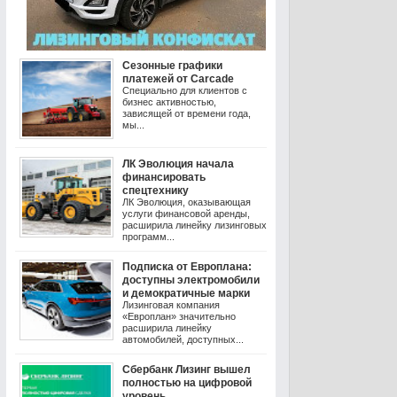
Сезонные графики
платежей от Carcade
Специально для клиентов с
бизнес активностью,
зависящей от времени года,
мы...
ЛК Эволюция начала
финансировать
спецтехнику
ЛК Эволюция, оказывающая
услуги финансовой аренды,
расширила линейку лизинговых
программ...
Подписка от Европлана:
доступны электромобили
и демократичные марки
Лизинговая компания
«Европлан» значительно
расширила линейку
автомобилей, доступных...
Сбербанк Лизинг вышел
полностью на цифровой
уровень